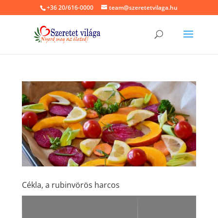
+36 20/616-0000
team@szeretetvilaga.hu
Cékla, a rubinvörös harcos