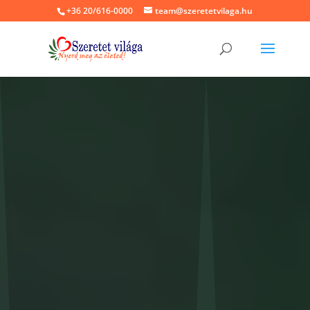
+36 20/616-0000
team@szeretetvilaga.hu