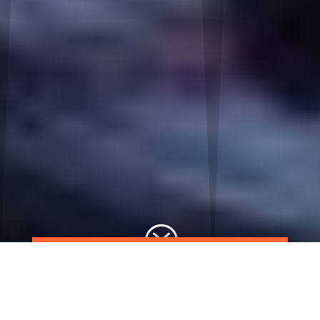
?
2019. ÁPRILIS 25., CSÜTÖRTÖK
ZÖLDÖVEZET