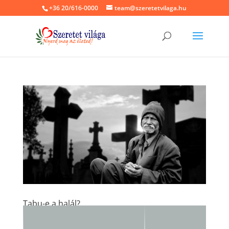
+36 20/616-0000
team@szeretetvilaga.hu
Tabu-e a halál?