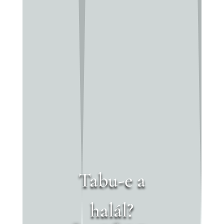
Tabu-e a
halál?