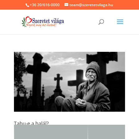
+36 20/616-0000
team@szeretetvilaga.hu
Tabu-e a halál?