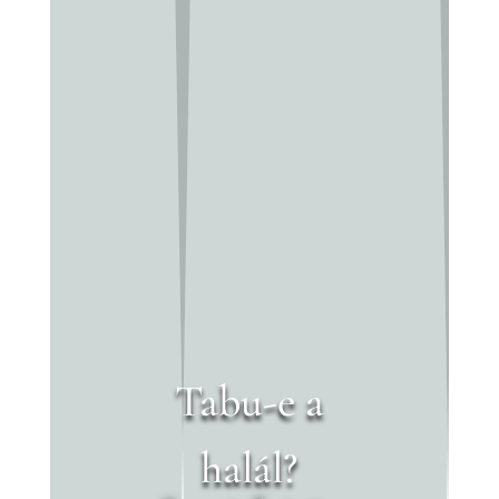
Tabu-e a
halál?