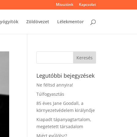
Missziónk
Kapcsolat
yógyítók
Zöldövezet
Lélekmentor
Legutóbbi bejegyzések
Ne féltsd annyira!
Túlfogyasztás
85 éves Jane Goodall, a
környezetvédelem királynője
Kiapadt tápanyagtartalom,
megetetett társadalom
Miért gyűlölsz?