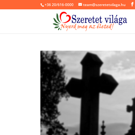
+36 20/616-0000
team@szeretetvilaga.hu