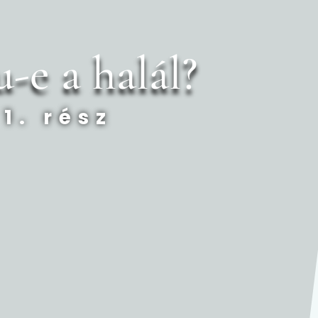
-e a halál?
1. rész