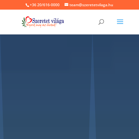
+36 20/616-0000
team@szeretetvilaga.hu