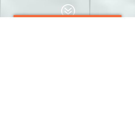
?
{„DYNAMIC”:TRUE,”CONTENT”:”POST_D
ATE”,”SETTINGS”:{„BEFORE”:”
„,”AFTER”:”
„,”DATE_FORMAT”:”CUSTOM”,”CUSTOM
_DATE_FORMAT”:”Y. F D., L”}}
{„DYNAMIC”:TRUE,”CONTENT”:”POST_CATEG
ORIES”,”SETTINGS”:{„BEFORE”:” „,”AFTER”:”
„,”LINK_TO_TERM_PAGE”:”ON”,”SEPARATOR
”:” | „,”CATEGORY_TYPE”:”CATEGORY”}}
{„DYNAMIC”:TRUE,”CONTENT”:”POST_COMM
ENT_COUNT”,”SETTINGS”:{„BEFORE”:”
HOZZ\U00E1SZ\U00F3L\U00E1S: „,”AFTER”:”
DB „,”LINK_TO_COMMENTS_PAGE”:”ON”}}