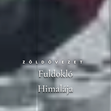
ZÖLDÖVEZET
Fuldokló
Himalája